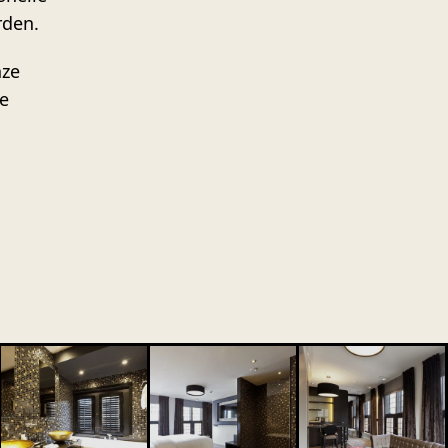
rden.
nze
e