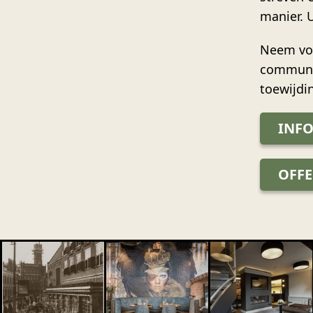
manier. 
Neem voo
communic
toewijdi
INF
OFF