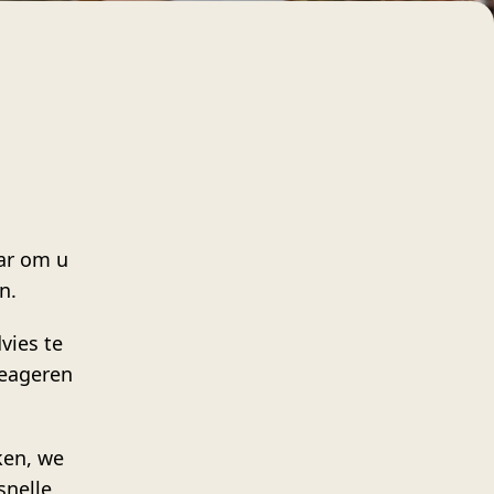
ar om u
n.
vies te
reageren
ken, we
snelle