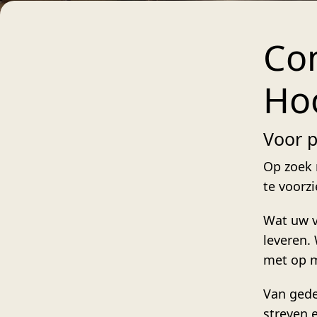
Con
Ho
Voor p
Op zoek 
te voorz
Wat uw v
leveren.
met op m
Van gede
streven 