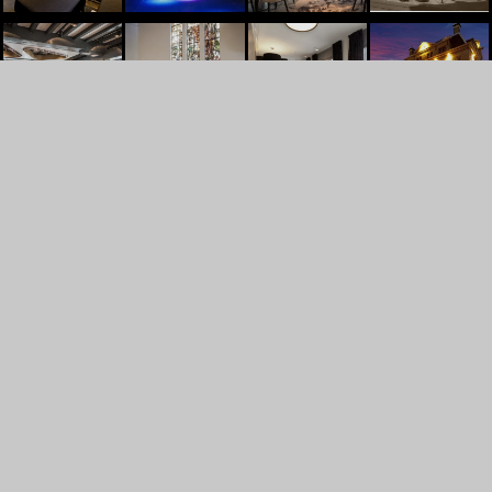
't Goude Hooft
Dagelijkse Groenmarkt 13
2513AL
Den Haag
+31707448830
INFO@TGOUDEHOOFT.NL
BOEK NU
HOTEL
RESTAURANT
EVENTS
Deals
Ontbijt
Feesten