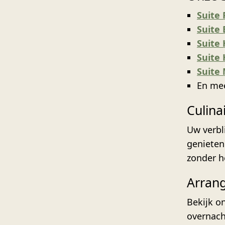
Suite 
Suite
Suite 
Suite 
Suite
En me
Culin
Uw verbli
geniete
zonder h
Arran
Bekijk o
overnach