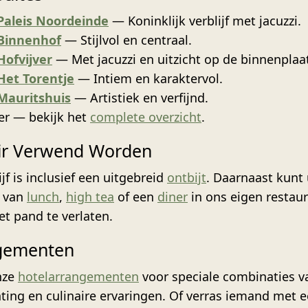
Paleis Noordeinde
— Koninklijk verblijf met jacuzzi.
 Binnenhof
— Stijlvol en centraal.
Hofvijver
— Met jacuzzi en uitzicht op de binnenplaa
Het Torentje
— Intiem en karaktervol.
 Mauritshuis
— Artistiek en verfijnd.
er — bekijk het
complete overzicht
.
air Verwend Worden
jf is inclusief een uitgebreid
ontbijt
. Daarnaast kunt
n van
lunch
,
high tea
of een
diner
in ons eigen restau
et pand te verlaten.
gementen
nze
hotelarrangementen
voor speciale combinaties v
ting en culinaire ervaringen. Of verras iemand met 