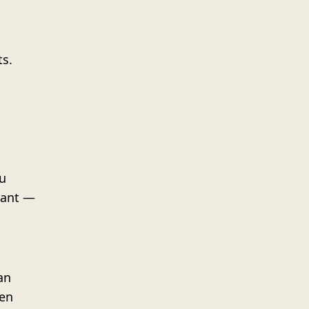
ts.
 u
rant —
an
een