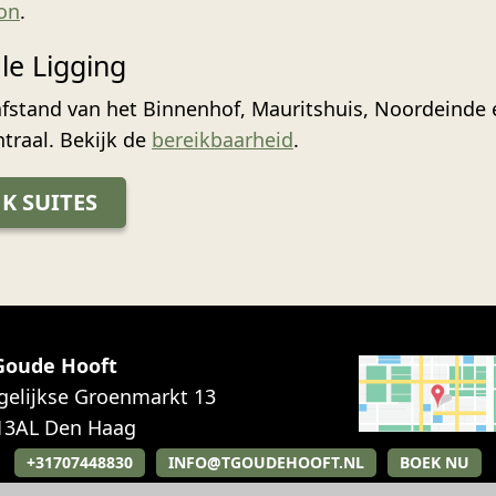
on
.
le Ligging
fstand van het Binnenhof, Mauritshuis, Noordeinde
traal. Bekijk de
bereikbaarheid
.
JK SUITES
 Goude Hooft
gelijkse Groenmarkt 13
13AL
Den Haag
+31707448830
INFO@TGOUDEHOOFT.NL
BOEK NU