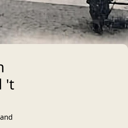
n
 't
Pand