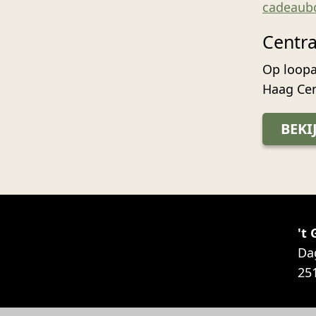
cadeaub
Centra
Op loopa
Haag Cen
BEKI
't
Da
25