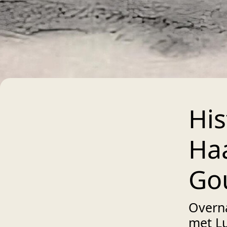
His
Haa
Go
Overn
met Lu