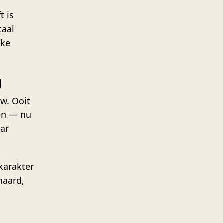
t is
taal
eke
g
w. Ooit
ven — nu
ar
 karakter
haard,