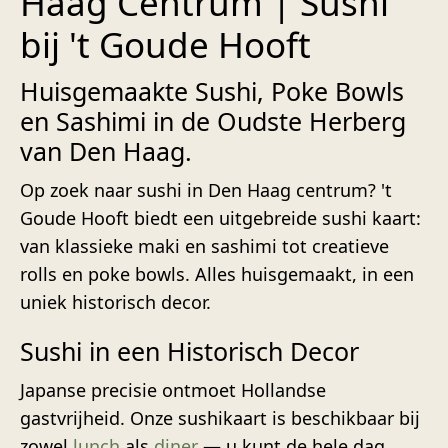
Haag Centrum | Sushi
bij 't Goude Hooft
Huisgemaakte Sushi, Poke Bowls
en Sashimi in de Oudste Herberg
van Den Haag.
Op zoek naar sushi in Den Haag centrum? 't
Goude Hooft biedt een uitgebreide sushi kaart:
van klassieke maki en sashimi tot creatieve
rolls en poke bowls. Alles huisgemaakt, in een
uniek historisch decor.
Sushi in een Historisch Decor
Japanse precisie ontmoet Hollandse
gastvrijheid. Onze sushikaart is beschikbaar bij
zowel
lunch
als
diner
— u kunt de hele dag