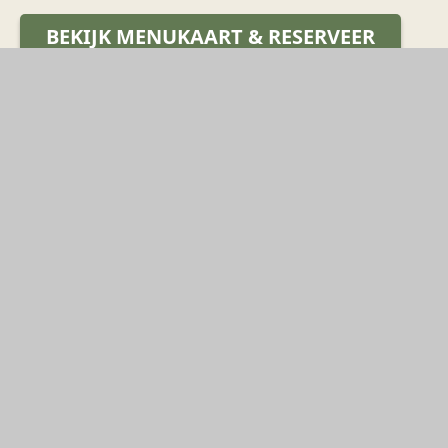
BEKIJK MENUKAART & RESERVEER
't Goude Hooft
Dagelijkse Groenmarkt 13
2513AL
Den Haag
+31707448830
INFO@TGOUDEHOOFT.NL
BOEK NU
HOTEL
RESTAURANT
EVENTS
Deals
Ontbijt
Feesten